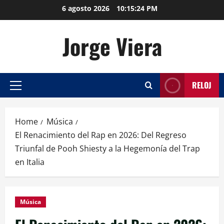
Skip
6 agosto 2026
10:15:25 PM
to
content
Jorge Viera
RELOJ
Primary
Menu
Home
Música
El Renacimiento del Rap en 2026: Del Regreso
Triunfal de Pooh Shiesty a la Hegemonía del Trap
en Italia
Música