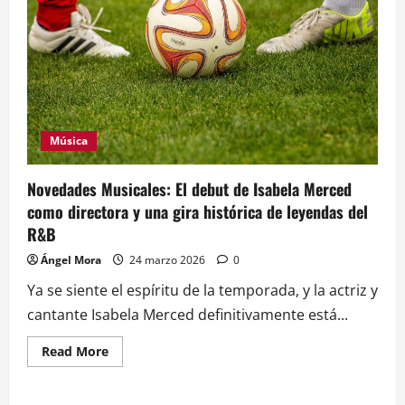
Música
Novedades Musicales: El debut de Isabela Merced
como directora y una gira histórica de leyendas del
R&B
Ángel Mora
24 marzo 2026
0
Ya se siente el espíritu de la temporada, y la actriz y
cantante Isabela Merced definitivamente está...
Read
Read More
more
about
Novedades
Musicales: