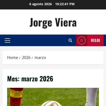
Skip
6 agosto 2026
10:22:41 PM
to
content
Jorge Viera
RELOJ
Primary
Menu
Home
2026
marzo
Mes:
marzo 2026