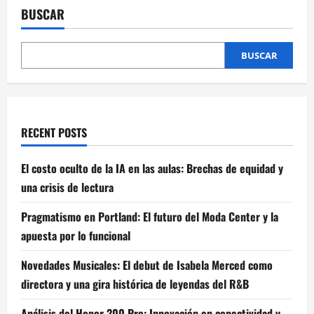
El
BUSCAR
debut
de
Isabela
Merced
como
BUSCAR
directora
y
una
gira
histórica
de
leyendas
RECENT POSTS
del
R&B
El costo oculto de la IA en las aulas: Brechas de equidad y
una crisis de lectura
Pragmatismo en Portland: El futuro del Moda Center y la
apuesta por lo funcional
Novedades Musicales: El debut de Isabela Merced como
directora y una gira histórica de leyendas del R&B
Análisis del Honor 200 Pro: Innovación en conectividad y