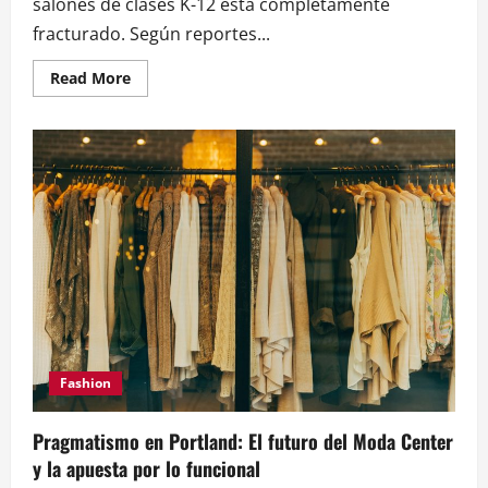
salones de clases K-12 está completamente
fracturado. Según reportes...
Read
Read More
more
about
El
costo
oculto
de
la
IA
en
las
aulas:
Brechas
de
equidad
y
una
crisis
de
lectura
Fashion
Pragmatismo en Portland: El futuro del Moda Center
y la apuesta por lo funcional