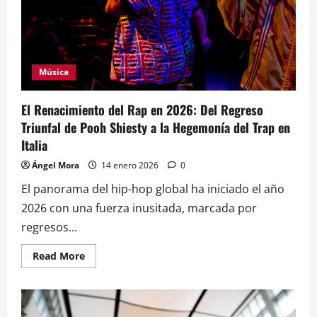
de
retrato
Música
El Renacimiento del Rap en 2026: Del Regreso
Triunfal de Pooh Shiesty a la Hegemonía del Trap en
Italia
Ángel Mora
14 enero 2026
0
El panorama del hip-hop global ha iniciado el año
2026 con una fuerza inusitada, marcada por
regresos...
Read
Read More
more
about
El
Renacimiento
del
Rap