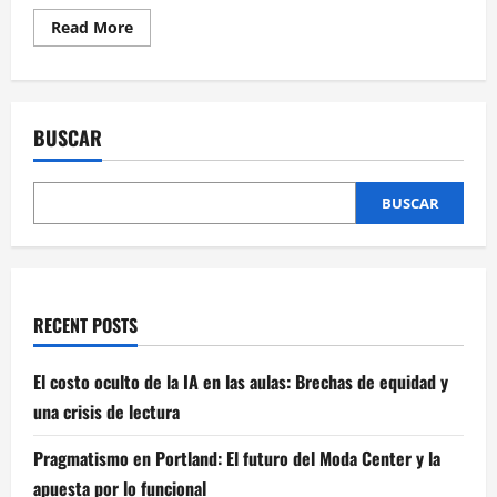
Read
Read More
more
about
Decisiones
Límites:
Del
Infierno
BUSCAR
de
los
Andes
al
Asfalto
BUSCAR
de
Los
Ángeles
RECENT POSTS
El costo oculto de la IA en las aulas: Brechas de equidad y
una crisis de lectura
Pragmatismo en Portland: El futuro del Moda Center y la
apuesta por lo funcional