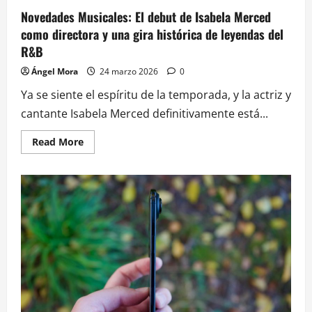
Novedades Musicales: El debut de Isabela Merced
como directora y una gira histórica de leyendas del
R&B
Ángel Mora
24 marzo 2026
0
Ya se siente el espíritu de la temporada, y la actriz y
cantante Isabela Merced definitivamente está...
Read
Read More
more
about
Novedades
Musicales:
El
debut
de
Isabela
Merced
como
directora
y
una
gira
histórica
de
leyendas