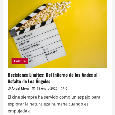
Economía
de
TikTok:
De
los
“Diamantes”
de
Creadores
a
las
Alianzas
Corporativas
Globales
Cultura
Decisiones Límites: Del Infierno de los Andes al
Asfalto de Los Ángeles
Ángel Mora
13 enero 2026
0
El cine siempre ha servido como un espejo para
explorar la naturaleza humana cuando es
empujada al...