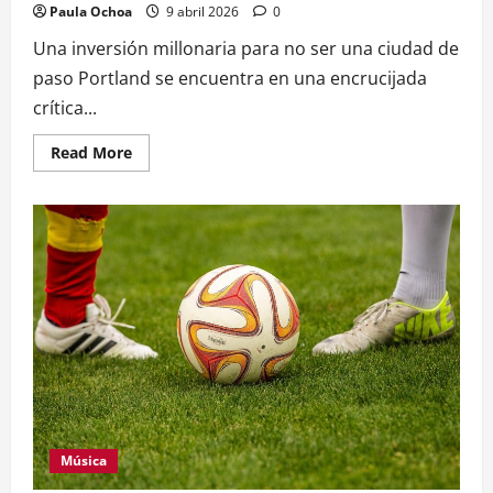
Paula Ochoa
9 abril 2026
0
Una inversión millonaria para no ser una ciudad de
paso Portland se encuentra en una encrucijada
crítica...
Read
Read More
more
about
Pragmatismo
en
Portland:
El
futuro
del
Moda
Center
y
la
apuesta
por
lo
funcional
Música