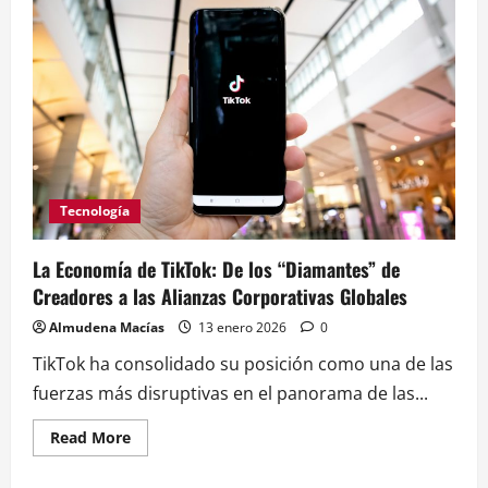
en
2026:
Del
Regreso
Triunfal
de
Pooh
Shiesty
a
la
Hegemonía
del
Trap
en
Tecnología
Italia
La Economía de TikTok: De los “Diamantes” de
Creadores a las Alianzas Corporativas Globales
Almudena Macías
13 enero 2026
0
TikTok ha consolidado su posición como una de las
fuerzas más disruptivas en el panorama de las...
Read
Read More
more
about
La