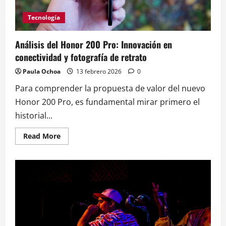
del
R&B
Tecnología
Análisis del Honor 200 Pro: Innovación en
conectividad y fotografía de retrato
Paula Ochoa
13 febrero 2026
0
Para comprender la propuesta de valor del nuevo
Honor 200 Pro, es fundamental mirar primero el
historial...
Read
Read More
more
about
Análisis
del
Honor
200
Pro:
Innovación
en
conectividad
y
fotografía